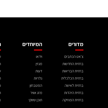
מדורים
המיוחדים
ה
צ'אט הכתבים
וידאו
ע
בחזית החדשות
מגזין
ה
בחזית הבריאות
דעות
ש
בחזית הכלכלית
גלריות
ה
בחזית לאישה
המטבחון
פ
בחזית היהדות
מזג אוויר
ת
בחזית המוזיקה
תוכן שיווקי
א