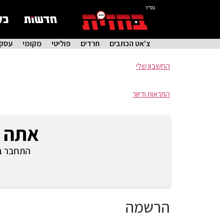
בס"ד
צ'אט הכתבים
חרדים
פוליטי
מקומי
עסקי
החשבון שלי
התראות ודיוור
אתה 
התחבר בכ
הרשמה