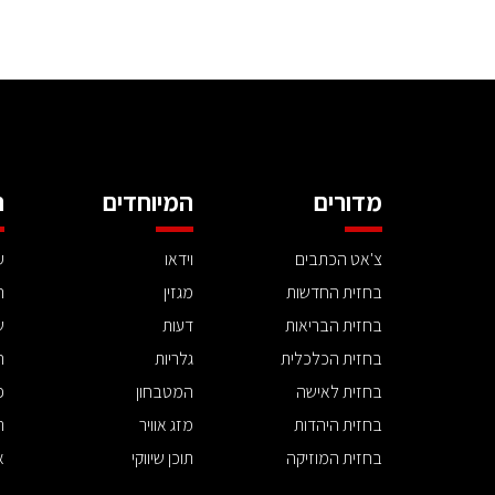
מדורים
המיוחדים
ה
צ'אט הכתבים
וידאו
ע
בחזית החדשות
מגזין
ה
בחזית הבריאות
דעות
ש
בחזית הכלכלית
גלריות
ה
בחזית לאישה
המטבחון
פ
בחזית היהדות
מזג אוויר
ת
בחזית המוזיקה
תוכן שיווקי
א