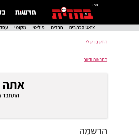
בס"ד
צ'אט הכתבים
חרדים
פוליטי
מקומי
עסקי
החשבון שלי
התראות ודיוור
אתה 
התחבר בכ
הרשמה