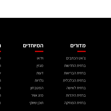
מדורים
המיוחדים
ה
צ'אט הכתבים
וידאו
ע
בחזית החדשות
מגזין
ה
בחזית הבריאות
דעות
ש
בחזית הכלכלית
גלריות
ה
בחזית לאישה
המטבחון
פ
בחזית היהדות
מזג אוויר
ת
בחזית המוזיקה
תוכן שיווקי
א