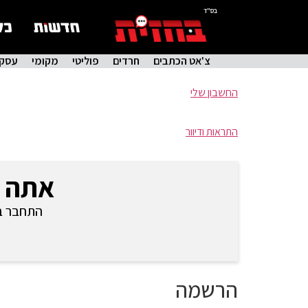
בס"ד
צ'אט הכתבים
חרדים
פוליטי
מקומי
עסקי
החשבון שלי
התראות ודיוור
אתה 
התחבר בכ
הרשמה