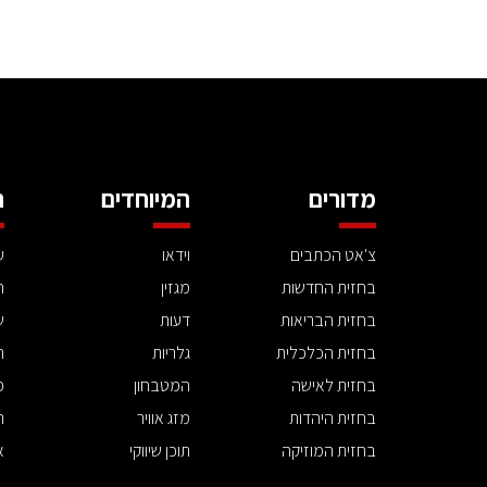
מדורים
המיוחדים
ה
צ'אט הכתבים
וידאו
ע
בחזית החדשות
מגזין
ה
בחזית הבריאות
דעות
ש
בחזית הכלכלית
גלריות
ה
בחזית לאישה
המטבחון
פ
בחזית היהדות
מזג אוויר
ת
בחזית המוזיקה
תוכן שיווקי
א