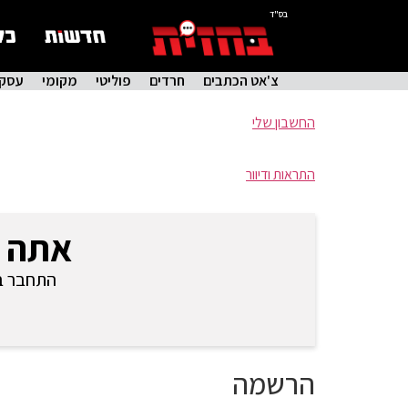
בס"ד
צ'אט הכתבים
חרדים
פוליטי
מקומי
עסקי
החשבון שלי
התראות ודיוור
אתה 
התחבר בכ
הרשמה