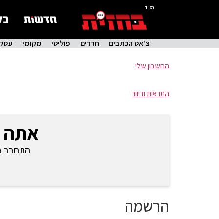
בס"ד
צ'אט הכתבים
חרדים
פוליטי
מקומי
עסקי
החשבון שלי
התראות ודיוור
אתה 
התחבר בכ
הרשמה