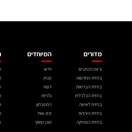
מדורים
המיוחדים
ה
צ'אט הכתבים
וידאו
ע
בחזית החדשות
מגזין
ה
בחזית הבריאות
דעות
ש
בחזית הכלכלית
גלריות
ה
בחזית לאישה
המטבחון
פ
בחזית היהדות
מזג אוויר
ת
בחזית המוזיקה
תוכן שיווקי
א