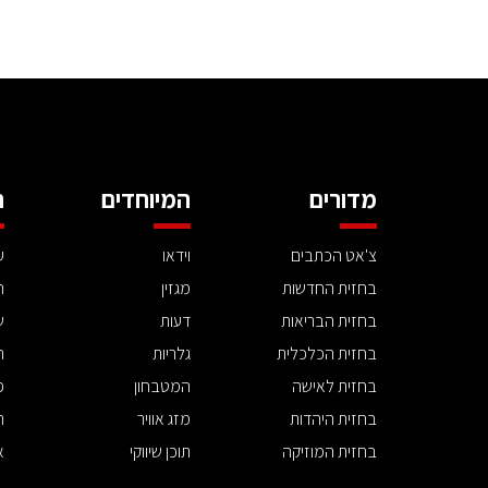
מדורים
המיוחדים
ה
צ'אט הכתבים
וידאו
ע
בחזית החדשות
מגזין
ה
בחזית הבריאות
דעות
ש
בחזית הכלכלית
גלריות
ה
בחזית לאישה
המטבחון
פ
בחזית היהדות
מזג אוויר
ת
בחזית המוזיקה
תוכן שיווקי
א