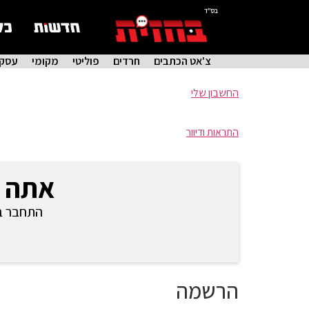
בס"ד
צ'אט הכתבים
חרדים
פוליטי
מקומי
עסקי
החשבון שלי
התראות ודיוור
אתה 
התחבר בכ
הרשמה