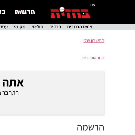
בס"ד
צ'אט הכתבים
חרדים
פוליטי
מקומי
עסקי
החשבון שלי
התראות ודיוור
אתה 
התחבר בכ
הרשמה