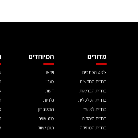
מדורים
המיוחדים
ה
צ'אט הכתבים
וידאו
ע
בחזית החדשות
מגזין
ה
בחזית הבריאות
דעות
ש
בחזית הכלכלית
גלריות
ה
בחזית לאישה
המטבחון
פ
בחזית היהדות
מזג אוויר
ת
בחזית המוזיקה
תוכן שיווקי
א