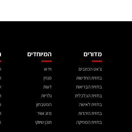
מדורים
המיוחדים
ה
צ'אט הכתבים
וידאו
ע
בחזית החדשות
מגזין
ה
בחזית הבריאות
דעות
ש
בחזית הכלכלית
גלריות
ה
בחזית לאישה
המטבחון
פ
בחזית היהדות
מזג אוויר
ת
בחזית המוזיקה
תוכן שיווקי
א