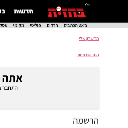
בס"ד
צ'אט הכתבים
חרדים
פוליטי
מקומי
עסקי
החשבון שלי
התראות ודיוור
אתה 
התחבר בכ
הרשמה