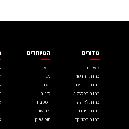
מדורים
המיוחדים
ה
צ'אט הכתבים
וידאו
ע
בחזית החדשות
מגזין
ה
בחזית הבריאות
דעות
ש
בחזית הכלכלית
גלריות
ה
בחזית לאישה
המטבחון
פ
בחזית היהדות
מזג אוויר
ת
בחזית המוזיקה
תוכן שיווקי
א