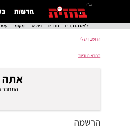
בס"ד
צ'אט הכתבים
חרדים
פוליטי
מקומי
עסקי
החשבון שלי
התראות ודיוור
אתה 
התחבר בכ
הרשמה