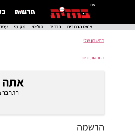
בס"ד
צ'אט הכתבים
חרדים
פוליטי
מקומי
עסקי
החשבון שלי
התראות ודיוור
אתה 
התחבר בכ
הרשמה