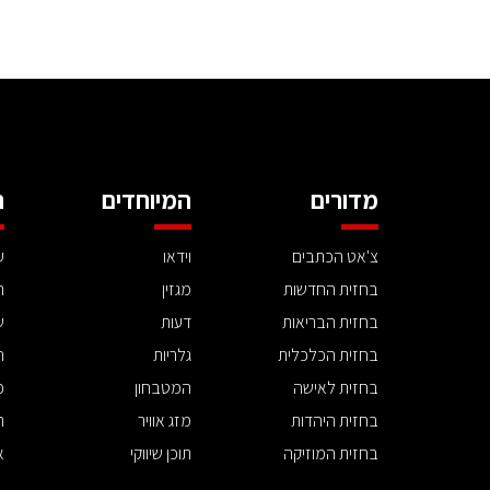
מדורים
המיוחדים
ה
צ'אט הכתבים
וידאו
ע
בחזית החדשות
מגזין
ה
בחזית הבריאות
דעות
ש
בחזית הכלכלית
גלריות
ה
בחזית לאישה
המטבחון
פ
בחזית היהדות
מזג אוויר
ת
בחזית המוזיקה
תוכן שיווקי
א