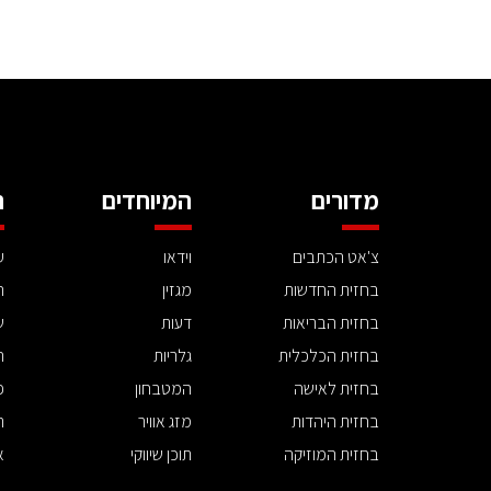
מדורים
המיוחדים
ה
צ'אט הכתבים
וידאו
ע
בחזית החדשות
מגזין
ה
בחזית הבריאות
דעות
ש
בחזית הכלכלית
גלריות
ה
בחזית לאישה
המטבחון
פ
בחזית היהדות
מזג אוויר
ת
בחזית המוזיקה
תוכן שיווקי
א