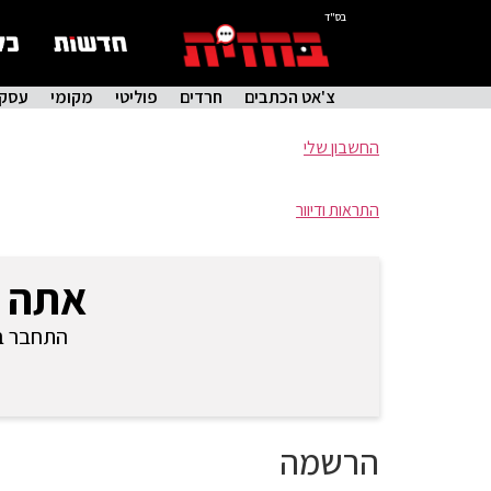
בס"ד
צ'אט הכתבים
חרדים
פוליטי
מקומי
עסקי
החשבון שלי
התראות ודיוור
אתה 
התחבר בכ
הרשמה