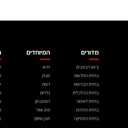
מדורים
המיוחדים
ה
צ'אט הכתבים
וידאו
ע
בחזית החדשות
מגזין
ה
בחזית הבריאות
דעות
ש
בחזית הכלכלית
גלריות
ה
בחזית לאישה
המטבחון
פ
בחזית היהדות
מזג אוויר
ת
בחזית המוזיקה
תוכן שיווקי
א