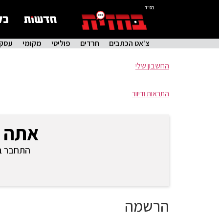
בס"ד
צ'אט הכתבים
חרדים
פוליטי
מקומי
עסקי
החשבון שלי
התראות ודיוור
אתה 
התחבר בכ
הרשמה