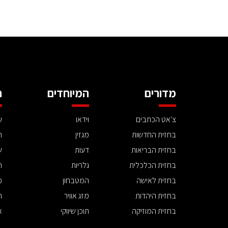
מדורים
המיוחדים
ה
צ'אט הכתבים
וידאו
ע
בחזית החדשות
מגזין
ה
בחזית הבריאות
דעות
ש
בחזית הכלכלית
גלריות
ה
בחזית לאישה
המטבחון
פ
בחזית היהדות
מזג אוויר
ת
בחזית המוזיקה
תוכן שיווקי
א