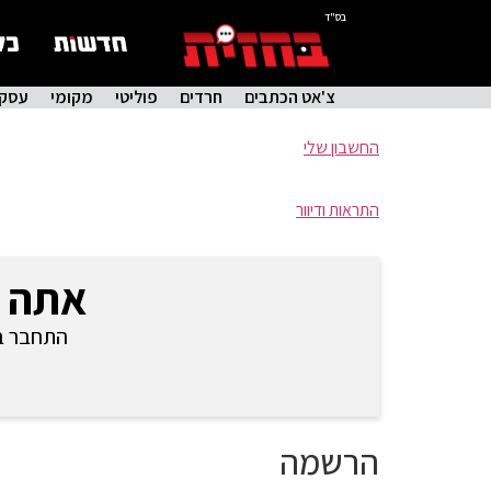
בס"ד
צ'אט הכתבים
חרדים
פוליטי
מקומי
עסקי
החשבון שלי
התראות ודיוור
אתה 
התחבר בכ
הרשמה