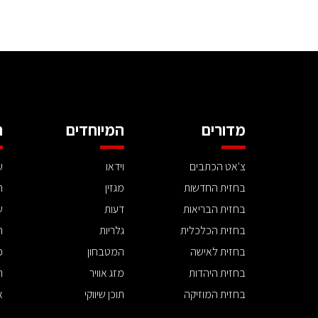
מדורים
המיוחדים
ה
צ'אט הכתבים
וידאו
ע
בחזית החדשות
מגזין
ה
בחזית הבריאות
דעות
ש
בחזית הכלכלית
גלריות
ה
בחזית לאישה
המטבחון
פ
בחזית היהדות
מזג אוויר
ת
בחזית המוזיקה
תוכן שיווקי
א