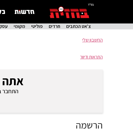
בס"ד
צ'אט הכתבים
חרדים
פוליטי
מקומי
עסקי
החשבון שלי
התראות ודיוור
אתה 
התחבר בכ
הרשמה