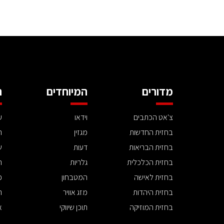
מדורים
המיוחדים
ה
צ'אט הכתבים
וידאו
ע
בחזית החדשות
מגזין
ה
בחזית הבריאות
דעות
ש
בחזית הכלכלית
גלריות
ה
בחזית לאישה
המטבחון
פ
בחזית היהדות
מזג אוויר
ת
בחזית המוזיקה
תוכן שיווקי
א