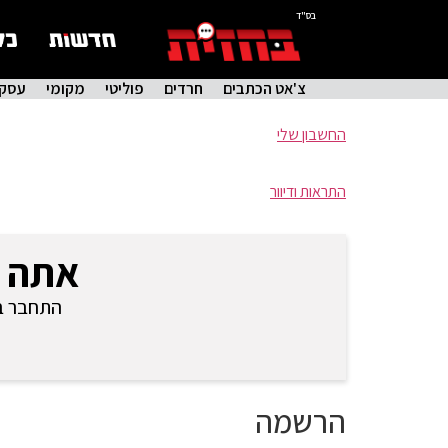
בס"ד
צ'אט הכתבים
חרדים
פוליטי
מקומי
עסקי
החשבון שלי
התראות ודיוור
אתה 
התחבר בכ
הרשמה