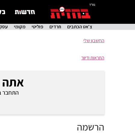
בס"ד
צ'אט הכתבים
חרדים
פוליטי
מקומי
עסקי
החשבון שלי
התראות ודיוור
אתה 
התחבר בכ
הרשמה