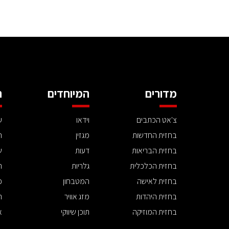
מדורים
המיוחדים
ה
צ'אט הכתבים
וידאו
ע
בחזית החדשות
מגזין
ה
בחזית הבריאות
דעות
ש
בחזית הכלכלית
גלריות
ה
בחזית לאישה
המטבחון
פ
בחזית היהדות
מזג אוויר
ת
בחזית המוזיקה
תוכן שיווקי
א