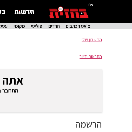
בס"ד
צ'אט הכתבים
חרדים
פוליטי
מקומי
עסקי
החשבון שלי
התראות ודיוור
אתה 
התחבר בכ
הרשמה