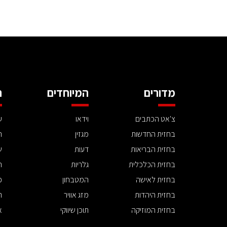
מדורים
המיוחדים
ה
צ'אט הכתבים
וידאו
ע
בחזית החדשות
מגזין
ה
בחזית הבריאות
דעות
ש
בחזית הכלכלית
גלריות
ה
בחזית לאישה
המטבחון
פ
בחזית היהדות
מזג אוויר
ת
בחזית המוזיקה
תוכן שיווקי
א