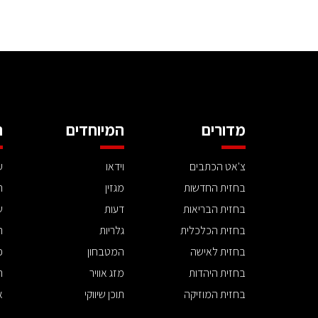
מדורים
המיוחדים
ה
צ'אט הכתבים
וידאו
ע
בחזית החדשות
מגזין
ה
בחזית הבריאות
דעות
ש
בחזית הכלכלית
גלריות
ה
בחזית לאישה
המטבחון
פ
בחזית היהדות
מזג אוויר
ת
בחזית המוזיקה
תוכן שיווקי
א