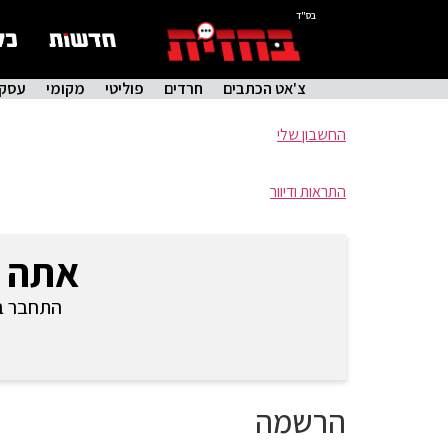
בס"ד
צ'אט הכתבים
חרדים
פוליטי
מקומי
עסקי
החשבון שלי
התראות ודיוור
אתה 
התחבר בכ
הרשמה