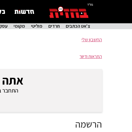
בס"ד
צ'אט הכתבים
חרדים
פוליטי
מקומי
עסקי
החשבון שלי
התראות ודיוור
אתה 
התחבר בכ
הרשמה