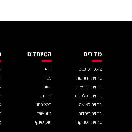
מדורים
המיוחדים
ה
צ'אט הכתבים
וידאו
ע
בחזית החדשות
מגזין
ה
בחזית הבריאות
דעות
ש
בחזית הכלכלית
גלריות
ה
בחזית לאישה
המטבחון
פ
בחזית היהדות
מזג אוויר
ת
בחזית המוזיקה
תוכן שיווקי
א