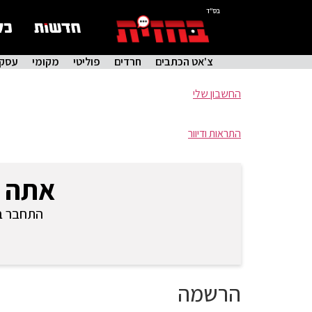
בס"ד
צ'אט הכתבים
חרדים
פוליטי
מקומי
עסקי
החשבון שלי
התראות ודיוור
אתה 
התחבר בכ
הרשמה