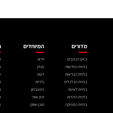
מדורים
המיוחדים
ה
צ'אט הכתבים
וידאו
ע
בחזית החדשות
מגזין
ה
בחזית הבריאות
דעות
ש
בחזית הכלכלית
גלריות
ה
בחזית לאישה
המטבחון
פ
בחזית היהדות
מזג אוויר
ת
בחזית המוזיקה
תוכן שיווקי
א