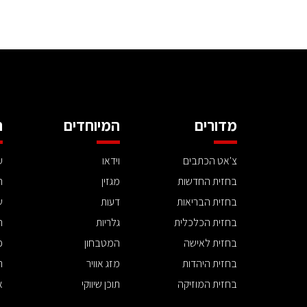
מדורים
המיוחדים
ה
צ'אט הכתבים
וידאו
ע
בחזית החדשות
מגזין
ה
בחזית הבריאות
דעות
ש
בחזית הכלכלית
גלריות
ה
בחזית לאישה
המטבחון
פ
בחזית היהדות
מזג אוויר
ת
בחזית המוזיקה
תוכן שיווקי
א