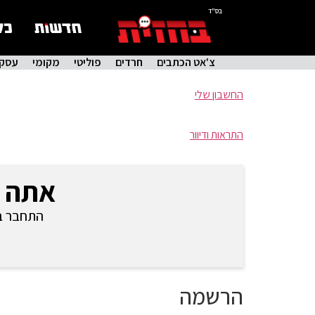
בס"ד
צ'אט הכתבים
חרדים
פוליטי
מקומי
עסקי
החשבון שלי
התראות ודיוור
אתה 
התחבר בכ
הרשמה