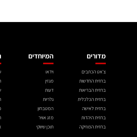
מדורים
המיוחדים
ה
צ'אט הכתבים
וידאו
ע
בחזית החדשות
מגזין
ה
בחזית הבריאות
דעות
ש
בחזית הכלכלית
גלריות
ה
בחזית לאישה
המטבחון
פ
בחזית היהדות
מזג אוויר
ת
בחזית המוזיקה
תוכן שיווקי
א