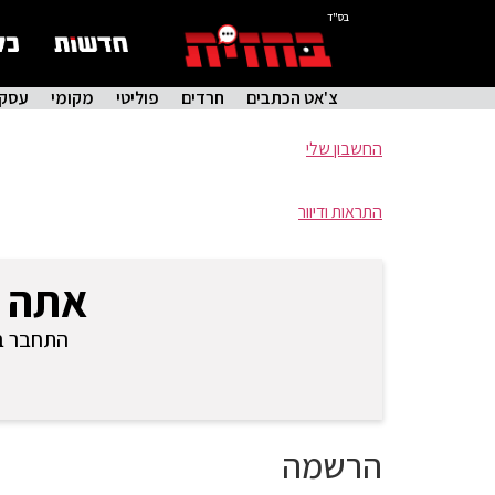
בס"ד
צ'אט הכתבים
חרדים
פוליטי
מקומי
עסקי
החשבון שלי
התראות ודיוור
אתה 
התחבר בכ
הרשמה