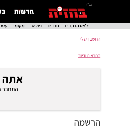
בס"ד
צ'אט הכתבים
חרדים
פוליטי
מקומי
עסקי
החשבון שלי
התראות ודיוור
אתה 
התחבר בכ
הרשמה