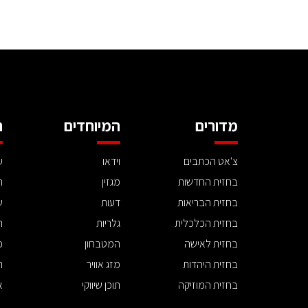
מדורים
המיוחדים
ה
צ'אט הכתבים
וידאו
ע
בחזית החדשות
מגזין
ה
בחזית הבריאות
דעות
ש
בחזית הכלכלית
גלריות
ה
בחזית לאישה
המטבחון
פ
בחזית היהדות
מזג אוויר
ת
בחזית המוזיקה
תוכן שיווקי
א