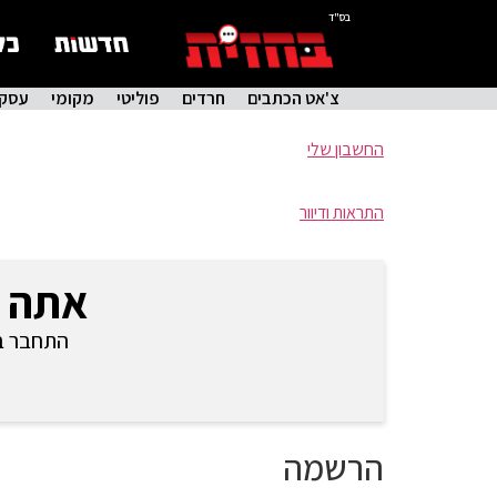
בס"ד
צ'אט הכתבים
חרדים
פוליטי
מקומי
עסקי
החשבון שלי
התראות ודיוור
אתה 
התחבר בכ
הרשמה