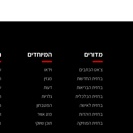
מדורים
המיוחדים
ה
צ'אט הכתבים
וידאו
ע
בחזית החדשות
מגזין
ה
בחזית הבריאות
דעות
ש
בחזית הכלכלית
גלריות
ה
בחזית לאישה
המטבחון
פ
בחזית היהדות
מזג אוויר
ת
בחזית המוזיקה
תוכן שיווקי
א